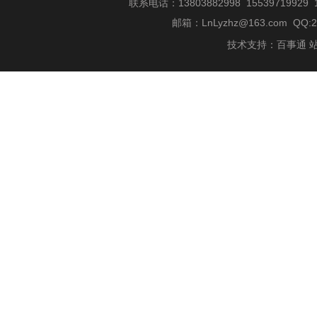
联系电话：13803882998 15539719929 
邮箱：
LnLyzhz@163.com
QQ:2
技术支持：
百事通