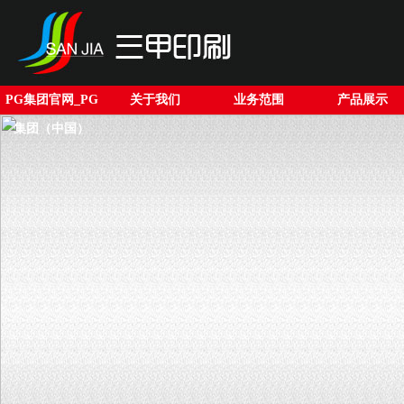
PG集团官网_PG
关于我们
业务范围
产品展示
集团（中国）