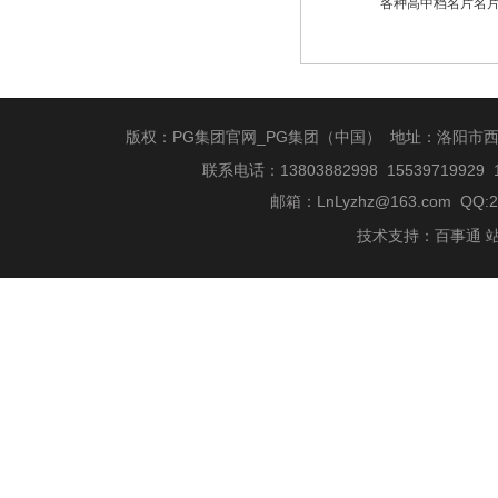
各种高中档名片名
版权：PG集团官网_PG集团（中国） 地址：洛阳市
联系电话：13803882998 15539719929 
邮箱：
LnLyzhz@163.com
QQ:2
技术支持：
百事通