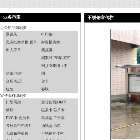
业务范围
不锈钢宣传栏
办公用品印刷类
通讯录
打印纸
无碳纸类单据|联单
财务报表类
出入库单
票据类
档案袋|PG集团官
网_PG集团（中
信纸|信封
国）
台历|挂历
贺卡
红包
春联
宣传资料印刷类
门型展架
宣传折页|DM单
纸杯
磁条卡|芯片卡
PVC卡|会员卡
鼠标垫|广告扇
各种高中档名片
抽纸盒|纸巾
无纺布手提袋
不锈钢宣传栏