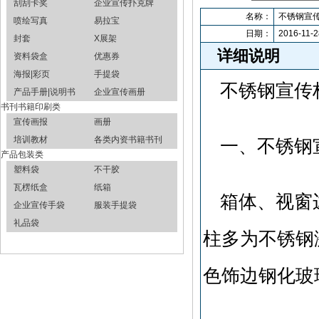
刮刮卡奖
企业宣传扑克牌
名称：
不锈钢宣
喷绘写真
易拉宝
日期：
2016-11-2
封套
X展架
详细说明
资料袋盒
优惠券
海报|彩页
手提袋
不锈钢宣传
产品手册|说明书
企业宣传画册
书刊书籍印刷类
宣传画报
画册
培训教材
各类内资书籍书刊
一、不锈钢
产品包装类
塑料袋
不干胶
瓦楞纸盒
纸箱
箱体、视窗
企业宣传手袋
服装手提袋
礼品袋
柱多为不锈钢
色饰边钢化玻